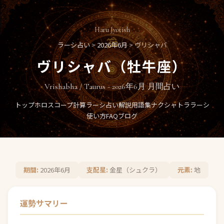
Haru Jyotish
ラーシ占い
>
2026年6月
> ヴリシャバ
ヴリシャバ（牡牛座）
Vrishabha / Taurus - 2026年6月 月間占い
トップ
ホロスコープ計算
ラーシ占い
解説
用語集
ナクシャトラ
ラーシ
使い方
FAQ
ブログ
期間:
2026年6月
支配星:
金星（シュクラ）
元素:
地
運勢サマリー