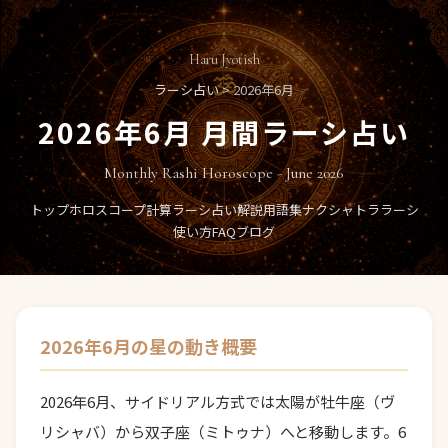
Haru Jyotish
ラーシ占い
> 2026年6月
2026年6月 月間ラーシ占い
Monthly Rashi Horoscope - June 2026
トップ
ホロスコープ計算
ラーシ占い
解説
用語集
ナクシャトラ
ラーシ
使い方
FAQ
ブログ
2026年6月の星の動き概要
2026年6月、サイドリアル方式では太陽が牡牛座（ヴ
リシャバ）から双子座（ミトゥナ）へと移動します。6