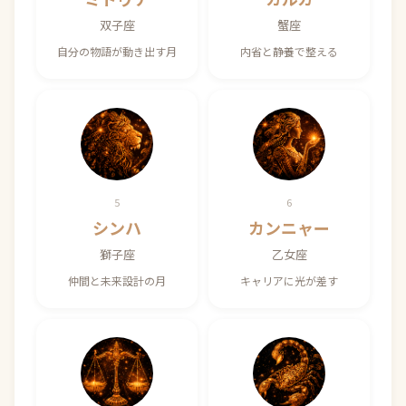
双子座
蟹座
自分の物語が動き出す月
内省と静養で整える
5
6
シンハ
カンニャー
獅子座
乙女座
仲間と未来設計の月
キャリアに光が差す