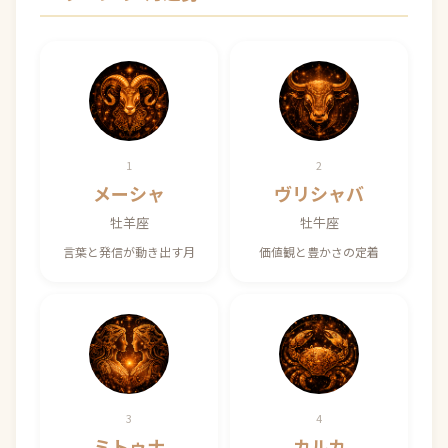
1
2
メーシャ
ヴリシャバ
牡羊座
牡牛座
言葉と発信が動き出す月
価値観と豊かさの定着
3
4
ミトゥナ
カルカ