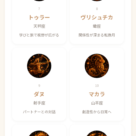
7
8
トゥラー
ヴリシュチカ
天秤座
蠍座
学びと旅で視野が広がる
関係性が深まる転換月
9
10
ダヌ
マカラ
射手座
山羊座
パートナーとの対話
創造性から日常へ