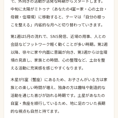
で、外向きの活動が活発な時期からスタートします。
中旬に太陽がミトゥナ（あなたの4室＝家・心の土台・
母親・住環境）に移動すると、テーマは「自分の根っ
こを整える」内省的な月へと切り替わっていきます。
第1週は5月の流れで、SNS発信、近場の用事、人との
会話などフットワーク軽く動くことが多い時期。第2週
以降、徐々に家や内面に意識が向き、第3週からは住環
境の見直し、家族との時間、心の整理など、土台を整
える活動に充実感を感じやすくなります。
木星が5室（蟹座）にあるため、お子さんがいる方は家
族との楽しい時間が増え、独身の方は趣味や創造的な
活動を通じた喜びが訪れる時期です。土星があなたの
自室・魚座を順行しているため、地に足のついた長期
的な視点も自然と持てます。