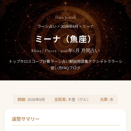
Haru Jyotish
ラーシ占い
>
2026年6月
> ミーナ
ミーナ（魚座）
Mina / Pisces - 2026年6月 月間占い
トップ
ホロスコープ計算
ラーシ占い
解説
用語集
ナクシャトラ
ラーシ
使い方
FAQ
ブログ
期間:
2026年6月
支配星:
木星（グル）
元素:
水
運勢サマリー